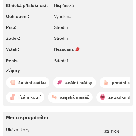
Etnická příslušnost:
Hispánská
Ochlupení:
Vyholená
Prsa:
Střední
Zadek:
Střední
Vztah:
Nezadaná
Penis:
Střední
Zájmy
šukání zadku
anální hrátky
prstění zad
lízání koulí
asijská masáž
ze zadku do 
Menu spropitného
Ukázat kozy
25 TKN