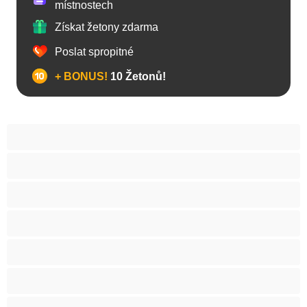
místnostech
Získat žetony zdarma
Poslat spropitné
+ BONUS!
10 Žetonů!
Anál
Arabky
Asijská
Babičky
Baculky
BBW
Blond vlasy