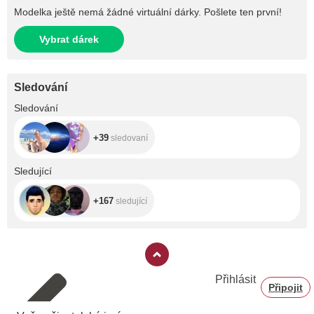
Modelka ještě nemá žádné virtuální dárky. Pošlete ten první!
Vybrat dárek
Sledování
+39
Sledování
+39
sledovaní
+167
Sledující
+167
sledující
Přihlásit
Připojit