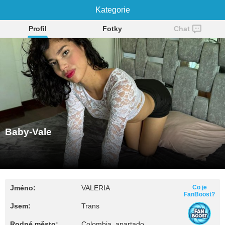
Baby-Vale
Kategorie
Profil
Fotky
Chat
Baby-Vale
Jméno:
VALERIA
Co je
FanBoost?
Jsem:
Trans
Rodné město:
Colombia, apartado