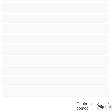
Svalnaté holky
Těhotné holky
Velká prsa
Velké zadky
Vysokoškolačky
Zralé ženy
Zrzka
Čokoládové holky
Školačky 18+
Centrum
Připojit
pomoci