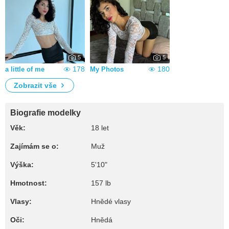
5
5
178
180
a little of me
My Photos
Zobrazit vše
Biografie modelky
Věk:
18 let
Zajímám se o:
Muž
Výška:
5'10"
Hmotnost:
157 lb
Vlasy:
Hnědé vlasy
Oči:
Hnědá