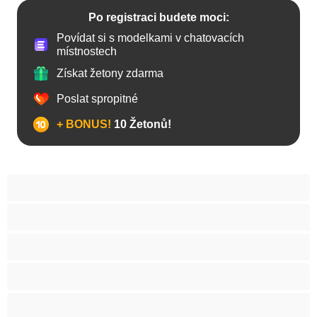
Po registraci budete moci:
Povídat si s modelkami v chatovacích
místnostech
Získat žetony zdarma
Poslat spropitné
+ BONUS!
10 Žetonů!
Anál
Arabky
Asijská
Babičky
Baculky