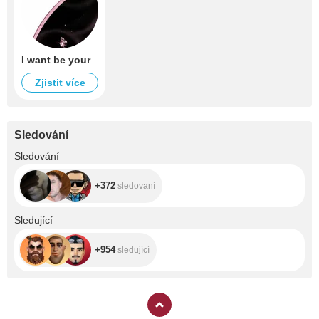
I want be your
Zjistit více
Sledování
+372
Sledování
+372
sledovaní
+954
Sledující
+954
sledující