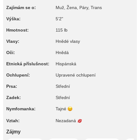
Zajímám se o:
Muž, Žena, Páry, Trans
Výška:
5'2"
Hmotnost:
115 lb
Vlasy:
Hnědé vlasy
Oči:
Hnědá
Etnická příslušnost:
Hispánská
Ochlupení:
Upravené ochlupení
Prsa:
Střední
Zadek:
Střední
Nymfomanka:
Tajné
Vztah:
Nezadaná
Zájmy