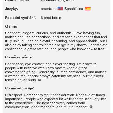
Jazyky:
american
Španělština
Poslední vysílání:
6 před hodin
O mně
Confident, elegant, curious, and authentic. I love having fun,
making genuine connections, and creating experiences that feel
truly unique. I can be playful, charming, and approachable, but I
also enjoy taking control of the energy in my shows. I appreciate
confidence, a great attitude, and people who know how to treat
a woman. I love meeting new people, having meaningful
conversations, sharing laughs, learning interesting things, and
Co mě vzrušuje:
exploring fantasies in a comfortable and respectful environment.
Confidence, eye contact, and clever teasing. I’m drawn to
Some people come looking to relax, while others enjoy spoiling
people with initiative who know how to keep a great
me a little. Whatever your style may be, I like every experience
conversation going. Generosity, humor, confidence, and making
to have personality, chemistry, and plenty of fun.✨
a woman feel special always catch my attention. A little playful
tension never hurts. 👑
Co mě odpuzuje:
Disrespect. Demands without consideration. Negative attitudes.
Impatience. People who expect a lot while contributing very little
to the experience. The best chemistry comes from
communication, good manners, and mutual respect. 💖