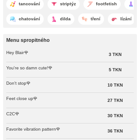
tancování
striptýz
footfetish
h
chatování
dilda
tření
lízání
Menu spropitného
Hey Blair🌹
3 TKN
You're so damn cute!🌹
5 TKN
Don't stop🌹
10 TKN
Feet close up🌹
27 TKN
C2C🌹
30 TKN
Favorite vibration pattern🌹
36 TKN