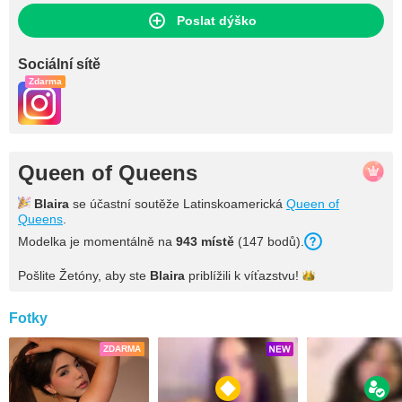
Poslat dýško
Sociální sítě
Zdarma
Queen of Queens
Blaira
se účastní soutěže Latinskoamerická
Queen of
Queens
.
Modelka je momentálně na
943 místě
(147 bodů).
Pošlite Žetóny, aby ste
Blaira
priblížili k
víťazstvu!
Fotky
ZDARMA