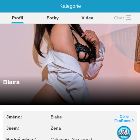
Kategorie
Blaira
Profil
Fotky
Videa
Chat
Blaira
Jméno:
Blaire
Co je
FanBoost?
Jsem:
Žena
Rodné město:
Colombia, Sexywood