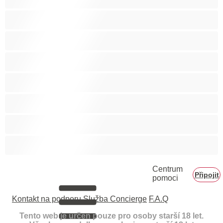
Velká prsa
Velké zadky
Vysokoškolačky
Zralé ženy
Zrzka
Čokoládové holky
Školačky 18+
Centrum
Připojit
pomoci
Kontakt na podporu
Služba Concierge
F.A.Q
Tento web je určen pouze pro osoby starší 18 let.