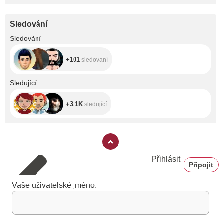
Sledování
+101
Sledování
+101
sledovaní
+3.1K
Sledující
+3.1K
sledující
Přihlásit
Připojit
Vaše uživatelské jméno: