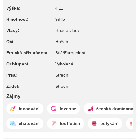
Výška:
4'11"
Hmotnost:
99 lb
Vlasy:
Hnědé vlasy
Oči:
Hnědá
Etnická příslušnost:
Bílá/Europoidní
Ochlupení:
Vyholená
Prsa:
Střední
Zadek:
Střední
Zájmy
tancování
lovense
ženská dominance
chatování
footfetish
polykání