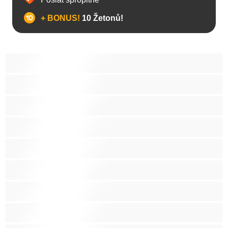
+ BONUS!
10 Žetonů!
Anál
Arabky
Asijská
Babičky
Baculky
BBW
Blond vlasy
Bondáž