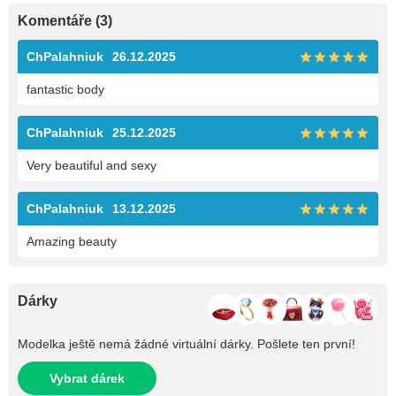
Komentáře (3)
ChPalahniuk
26.12.2025
fantastic body
ChPalahniuk
25.12.2025
Very beautiful and sexy
ChPalahniuk
13.12.2025
Amazing beauty
Dárky
Modelka ještě nemá žádné virtuální dárky. Pošlete ten první!
Vybrat dárek