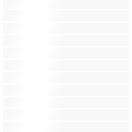
Bílé holky
Chlupatá kundička
Fetiš
Hnědé vlasy
Hospodyňky
Hračky
Indky
Kuřačky
Křehké
Latinskoamerické
Lesbičky