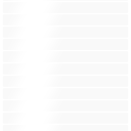
Malá prsa
Nejlepší pro soukromý chat
Obrovské kozy
Oholené kundičky
Pornoherečky
Sexy kočky
Skupinový sex
Střední prsa
Stříkání
Svalnaté holky
Těhotné holky