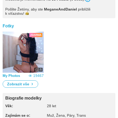
Pošlite Žetóny, aby ste
MeganeAndDaniel
priblížili
k
víťazstvu!
Fotky
ZDARMA
5
19467
My Photos
Zobrazit vše
Biografie modelky
Věk:
28 let
Zajímám se o:
Muž, Žena, Páry, Trans