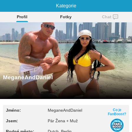
MeganeAndDaniel
Kategorie
Profil
Fotky
Chat
MeganeAndDaniel
Jméno:
MeganeAndDaniel
Co je
FanBoost?
Jsem:
Pár Žena + Muž
Rodné město:
Dutch, Berlin