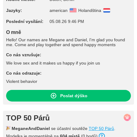
Jazyky:
american
Holandština
Poslední vysílání:
05.08.26 9:46 PM
O mně
Hello! Our names are Megane and Daniel, I'm glad you found
me. Come and play together and spend happy moments
Co nás vzrušuje:
We love sex and it makes us happy if you join us
Co nás odrazuje:
Violent behavior
Poslat dýško
TOP 50 Párů
MeganeAndDaniel
se účastní soutěže
TOP 50 Párů
.
Modelka je momentálně na
604 místě
(0 bodů).